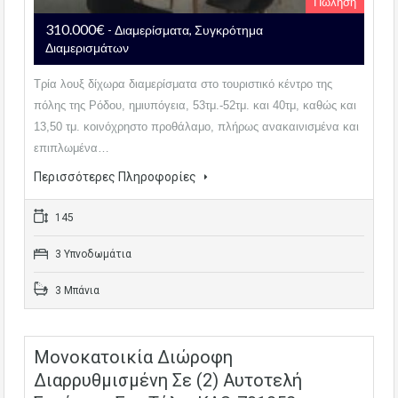
Πώληση
310.000€
- Διαμερίσματα, Συγκρότημα
Διαμερισμάτων
Τρία λουξ δίχωρα διαμερίσματα στο τουριστικό κέντρο της
πόλης της Ρόδου, ημιυπόγεια, 53τμ.-52τμ. και 40τμ, καθώς και
13,50 τμ. κοινόχρηστο προθάλαμο, πλήρως ανακαινισμένα και
επιπλωμένα…
Περισσότερες Πληροφορίες
145
3 Υπνοδωμάτια
3 Μπάνια
Μονοκατοικία Διώροφη
Διαρρυθμισμένη Σε (2) Αυτοτελή