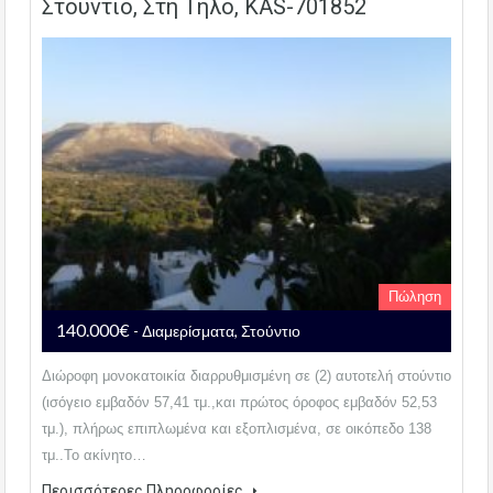
Στούντιο, Στη Τήλο, KAS-701852
Πώληση
140.000€
- Διαμερίσματα, Στούντιο
Διώροφη μονοκατοικία διαρρυθμισμένη σε (2) αυτοτελή στούντιο
(ισόγειο εμβαδόν 57,41 τμ.,και πρώτος όροφος εμβαδόν 52,53
τμ.), πλήρως επιπλωμένα και εξοπλισμένα, σε οικόπεδο 138
τμ..Το ακίνητο…
Περισσότερες Πληροφορίες