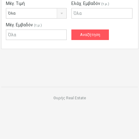
Μέγ. Τιμή
Ελάχ. Εμβαδόν
(τ.μ.)
Όλα
Μέγ. Εμβαδόν
(τ.μ.)
Θυρής Real Estate