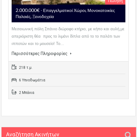
Πώληση
2.000.000€
- Επαγγελματικοί Χώροι, Μονοκατοικίες
Παλαιές, Ξενοδοχεία
Μεσαιωνική πόλη Σπάνιο διώροφο κτήριο, με κήπο και αυλή,με
απεριόριστη θέα προς το λιμάνι δίπλα από το το παλάτι των
ιπποτών και το μουσείο! Το…
Περισσότερες Πληροφορίες
218 τ.μ.
6 Υπνοδωμάτια
2 Μπάνια
Αναζήτηση Ακινήτων