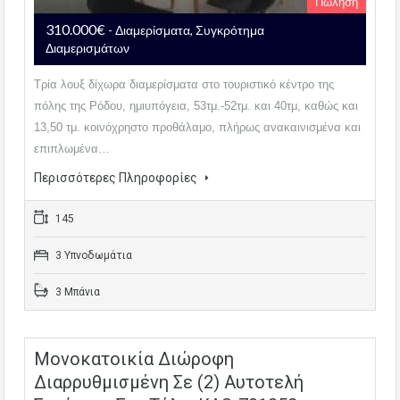
Πώληση
310.000€
- Διαμερίσματα, Συγκρότημα
Διαμερισμάτων
Τρία λουξ δίχωρα διαμερίσματα στο τουριστικό κέντρο της
πόλης της Ρόδου, ημιυπόγεια, 53τμ.-52τμ. και 40τμ, καθώς και
13,50 τμ. κοινόχρηστο προθάλαμο, πλήρως ανακαινισμένα και
επιπλωμένα…
Περισσότερες Πληροφορίες
145
3 Υπνοδωμάτια
3 Μπάνια
Μονοκατοικία Διώροφη
Διαρρυθμισμένη Σε (2) Αυτοτελή