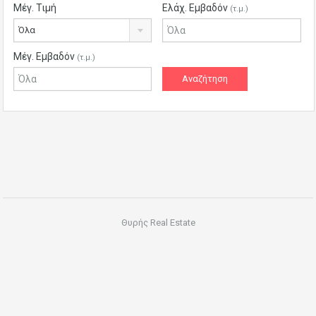
Μέγ. Τιμή
Ελάχ. Εμβαδόν
(τ.μ.)
Όλα
Μέγ. Εμβαδόν
(τ.μ.)
Θυρής Real Estate