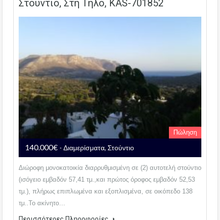
Στούντιο, Στη Τήλο, KAS-701852
Πώληση
140.000€
- Διαμερίσματα, Στούντιο
Διώροφη μονοκατοικία διαρρυθμισμένη σε (2) αυτοτελή στούντιο
(ισόγειο εμβαδόν 57,41 τμ.,και πρώτος όροφος εμβαδόν 52,53
τμ.), πλήρως επιπλωμένα και εξοπλισμένα, σε οικόπεδο 138
τμ..Το ακίνητο…
Περισσότερες Πληροφορίες