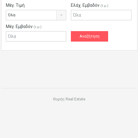
Μέγ. Τιμή
Ελάχ. Εμβαδόν
(τ.μ.)
Όλα
Μέγ. Εμβαδόν
(τ.μ.)
Θυρής Real Estate