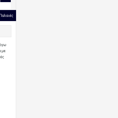
 Παλαιές
λόγω
α με
κές