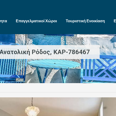
νητα
Επαγγελματικοί Χώροι
Τουριστική Ενοικίαση
Ε
 Ανατολική Ρόδος, KAP-786467