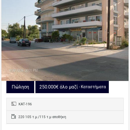
Πώληση
250.000€ όλο μαζί
- Καταστήματα
ΚΑΤ-196
220 105 τ.μ./115 τ.μ αποθήκη