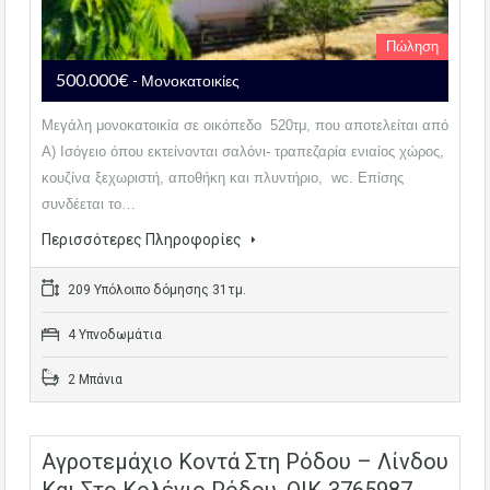
Πώληση
500.000€
- Μονοκατοικίες
Μεγάλη μονοκατοικία σε οικόπεδο 520τμ, που αποτελείται από
Α) Ισόγειο όπου εκτείνονται σαλόνι- τραπεζαρία ενιαίος χώρος,
κουζίνα ξεχωριστή, αποθήκη και πλυντήριο, wc. Επίσης
συνδέεται το…
Περισσότερες Πληροφορίες
209 Υπόλοιπο δόμησης 31τμ.
4 Υπνοδωμάτια
2 Μπάνια
Αγροτεμάχιο Κοντά Στη Ρόδου – Λίνδου