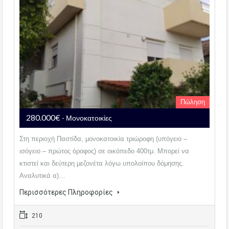
Πώληση
280.000€
- Μονοκατοικίες
Στη περιοχή Παστίδα, μονοκατοικία τριώροφη (υπόγειο –
ισόγειο – πρώτος όροφος) σε οικόπεδο 400τμ. Μπορεί να
κτιστεί και δεύτερη μεζονέτα λόγω υπολοίπου δόμησης.
Αναλυτικά α)…
Περισσότερες Πληροφορίες
210