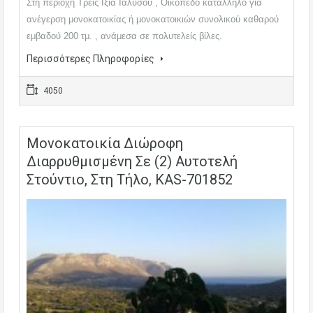
Στη περιοχή Τρεις Ιξιά Ιαλυσού , Οικόπεδο κατάλληλο για
ανέγερση μονοκατοικίας ή μονοκατοικιών συνολικού καθαρού
εμβαδού 200 τμ. , ανάμεσα σε πολυτελείς βίλες.
Περισσότερες Πληροφορίες
4050
Μονοκατοικία Διώροφη
Διαρρυθμισμένη Σε (2) Αυτοτελή
Στούντιο, Στη Τήλο, KAS-701852