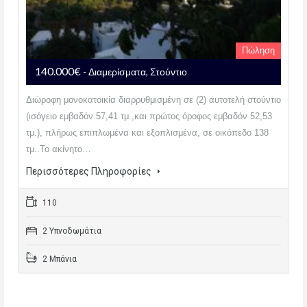
Πώληση
140.000€
- Διαμερίσματα, Στούντιο
Διώροφη μονοκατοικία διαρρυθμισμένη σε (2) αυτοτελή στούντιο
(ισόγειο εμβαδόν 57,41 τμ.,και πρώτος όροφος εμβαδόν 52,53
τμ.), πλήρως επιπλωμένα και εξοπλισμένα, σε οικόπεδο 138
τμ..Το ακίνητο…
Περισσότερες Πληροφορίες
110
2 Υπνοδωμάτια
2 Μπάνια