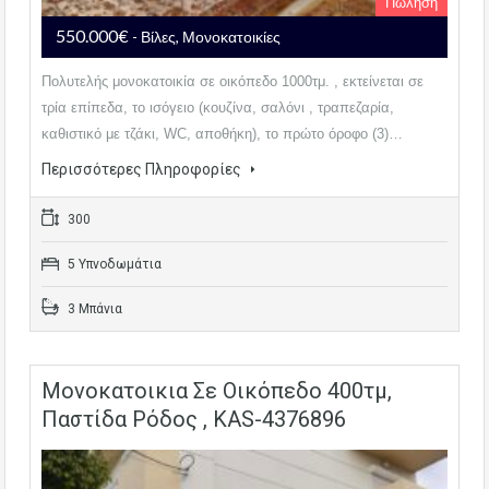
Πώληση
550.000€
- Βίλες, Μονοκατοικίες
Πολυτελής μονοκατοικία σε οικόπεδο 1000τμ. , εκτείνεται σε
τρία επίπεδα, το ισόγειο (κουζίνα, σαλόνι , τραπεζαρία,
καθιστικό με τζάκι, WC, αποθήκη), το πρώτο όροφο (3)…
Περισσότερες Πληροφορίες
300
5 Υπνοδωμάτια
3 Μπάνια
Μονοκατοικια Σε Οικόπεδο 400τμ,
Παστίδα Ρόδος , KAS-4376896