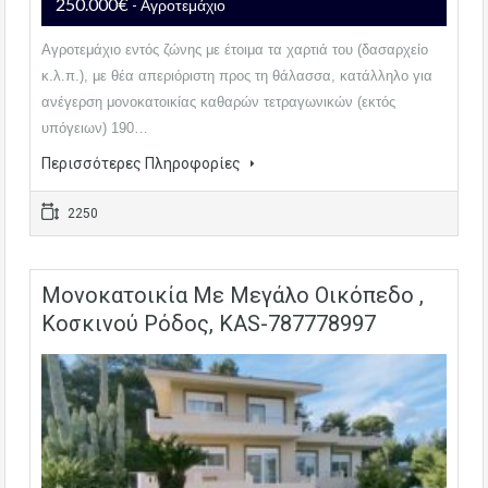
250.000€
- Αγροτεμάχιο
Αγροτεμάχιο εντός ζώνης με έτοιμα τα χαρτιά του (δασαρχείο
κ.λ.π.), με θέα απεριόριστη προς τη θάλασσα, κατάλληλο για
ανέγερση μονοκατοικίας καθαρών τετραγωνικών (εκτός
υπόγειων) 190…
Περισσότερες Πληροφορίες
2250
Μονοκατοικία Με Μεγάλο Οικόπεδο ,
Κοσκινού Ρόδος, KAS-787778997