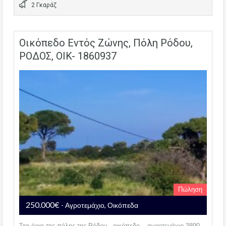
2 Γκαράζ
Οικόπεδο Εντός Ζώνης, Πόλη Ρόδου,
ΡΟΔΟΣ, OIK- 1860937
Πώληση
250.000€
- Αγροτεμάχιο, Οικόπεδα
Στα όρια της πόλης της Ρόδου , οικόπεδο – αγροτεμάχιο 3890