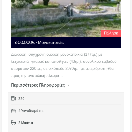
Πώληση
600.000€
- Μονοκατοικίες
Διώροφη σύγχρονη όμορφη μονοκατοικία (177τμ.) με
ξεχωριστά γκαράζ και αποθήκες (43τμ.), συνολικού εμβαδού
κτισμάτων 220τμ., σε οικόπεδο 2970τμ., με απεριόριστη θέα
προς την ανατολική πλευρά…
Περισσότερες Πληροφορίες
220
4 Υπνοδωμάτια
2 Μπάνια