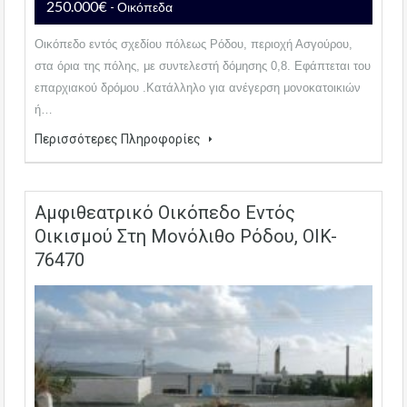
250.000€
- Οικόπεδα
Οικόπεδο εντός σχεδίου πόλεως Ρόδου, περιοχή Ασγούρου,
στα όρια της πόλης, με συντελεστή δόμησης 0,8. Εφάπτεται του
επαρχιακού δρόμου .Κατάλληλο για ανέγερση μονοκατοικιών
ή…
Περισσότερες Πληροφορίες
Αμφιθεατρικό Οικόπεδο Εντός
Οικισμού Στη Μονόλιθο Ρόδου, OIK-
76470