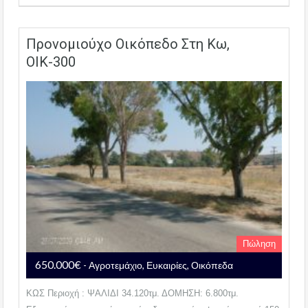
Προνομιούχο Οικόπεδο Στη Κω,
ΟΙΚ-300
Πώληση
650.000€
- Αγροτεμάχιο, Ευκαιρίες, Οικόπεδα
ΚΩΣ Περιοχή : ΨΑΛΙΔΙ 34.120τμ. ΔΟΜΗΣΗ: 6.800τμ.