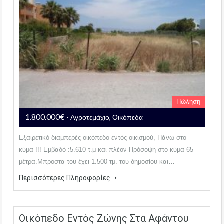
Πώληση
1.800.000€
- Αγροτεμάχιο, Οικόπεδα
Εξαιρετικό διαμπερές οικόπεδο εντός οικισμού, Πάνω στο
κύμα !!! Εμβαδό :5.610 τ.μ και πλέον Πρόσοψη στο κύμα 65
μέτρα.Μπροστα του έχει 1.500 τμ. του δημοσίου και…
Περισσότερες Πληροφορίες
Οικόπεδο Εντός Ζώνης Στα Αφάντου