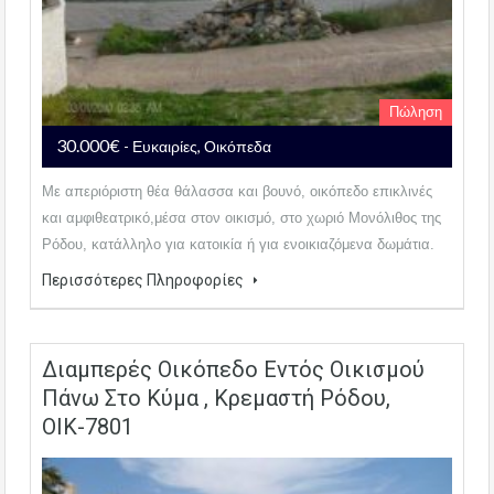
Πώληση
30.000€
- Ευκαιρίες, Οικόπεδα
Με απεριόριστη θέα θάλασσα και βουνό, οικόπεδο επικλινές
και αμφιθεατρικό,μέσα στον οικισμό, στο χωριό Μονόλιθος της
Ρόδου, κατάλληλο για κατοικία ή για ενοικιαζόμενα δωμάτια.
Περισσότερες Πληροφορίες
Διαμπερές Οικόπεδο Εντός Οικισμού
Πάνω Στο Κύμα , Κρεμαστή Ρόδου,
ΟΙΚ-7801