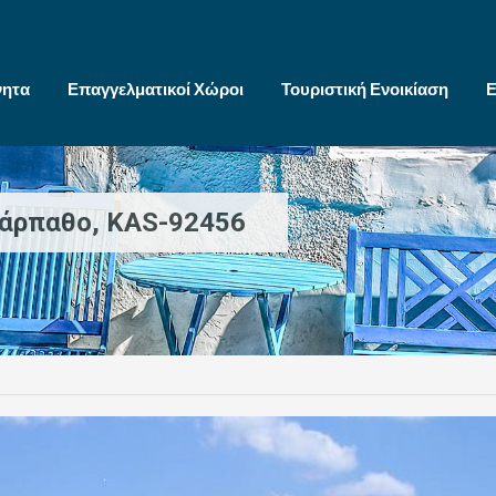
νητα
Επαγγελματικοί Χώροι
Τουριστική Ενοικίαση
Ε
Κάρπαθο, KAS-92456