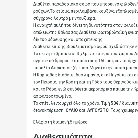
Διαθέτει παραδοσιακό σοφά που μπορεί να φιλοξενή
ρούχων.Το κτίσμα περιλαμβάνει κουζίνα εξοπλισμένη
σύγχρονο λουτρό με ντουζιέρα.
Η ανοιχτή αυλή του δίνει τη δυνατότητα στον φιλοξε
ατέλειωτης θάλασσας.Διαθέτει φωτοβολταϊκή εγκατ
δίκτυο ύδρευσης και αποχέτευσης.
Διαθέτει επίσης βιοκλιματισμό αφού σχεδιάστηκε 
Το ακίνητο βρίσκεται 3 χλμ. νοτιότερα του χωριού
αγροτικού δρόμου. Σε απόσταση 150 μέτρων υπάρχει
παραλία Απόκαπος (ή Παπά-Μηνά) στην οποία μπορεί
Η Κάρπαθος διαθέτει δυο λιμάνια, στα Πηγάδια και σ
τον Πειραιά, την Κρήτη και τη Ρόδο τους θερινούς κ
και τη Ρόδο, ενώ συνδέεται αεροπορικά και με την Κ
ασφαλτοστρωμένο.
Το σπίτι λειτουργεί όλο το χρόνο. Τιμή
50€
/ διανυκ
διανυκτέρευση
ΙΟΥΛΙΟ
και
ΑΥΓΟΥΣΤΟ
.Τους χειμερι
Ελάχιστη διαμονή:5 ημέρες.
Διαθεσιμότητα