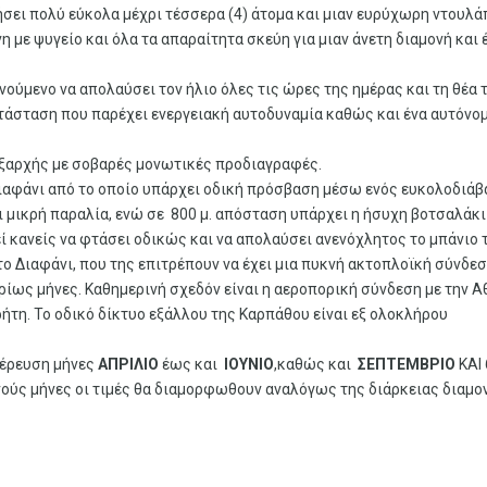
σει πολύ εύκολα μέχρι τέσσερα (4) άτομα και μιαν ευρύχωρη ντουλά
 με ψυγείο και όλα τα απαραίτητα σκεύη για μιαν άνετη διαμονή και 
νούμενο να απολαύσει τον ήλιο όλες τις ώρες της ημέρας και τη θέα 
άσταση που παρέχει ενεργειακή αυτοδυναμία καθώς και ένα αυτόνο
εξαρχής με σοβαρές μονωτικές προδιαγραφές.
 Διαφάνι από το οποίο υπάρχει οδική πρόσβαση μέσω ενός ευκολοδιά
 μικρή παραλία, ενώ σε 800 μ. απόσταση υπάρχει η ήσυχη βοτσαλάκι
 κανείς να φτάσει οδικώς και να απολαύσει ανενόχλητος το μπάνιο 
το Διαφάνι, που της επιτρέπουν να έχει μια πυκνή ακτοπλοϊκή σύνδεσ
υρίως μήνες. Καθημερινή σχεδόν είναι η αεροπορική σύνδεση με την Α
ρήτη. Το οδικό δίκτυο εξάλλου της Καρπάθου είναι εξ ολοκλήρου
τέρευση μήνες
ΑΠΡΙΛΙΟ
έως και
ΙΟΥΝΙΟ
,καθώς και
ΣΕΠΤΕΜΒΡΙΟ
ΚΑΙ 
νούς μήνες οι τιμές θα διαμορφωθουν αναλόγως της διάρκειας διαμο