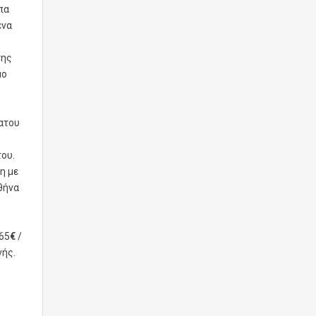
πα
ένα
της
μο
βατου
του.
η με
θήνα
65
€
/
νής.